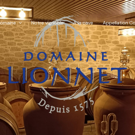
domaine
Notre vignoble
A la cave
Appellation C