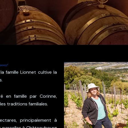
nnet
 la famille Lionnet cultive la
s.
ré en famille par Corinne,
s traditions familiales.
ectares, principalement à
s parcelles à Châteaubourg